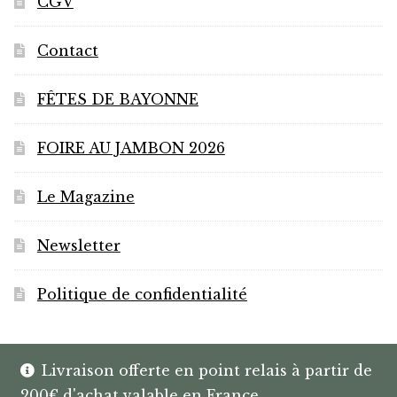
CGV
du
produit
Contact
FÊTES DE BAYONNE
FOIRE AU JAMBON 2026
Le Magazine
Newsletter
Politique de confidentialité
Livraison offerte en point relais à partir de
200€ d'achat valable en France