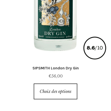
SIPSMITH London Dry Gin
€
56,00
Ce
Choix des options
produit
a
plusieurs