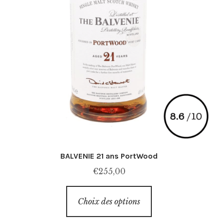
BALVENIE 21 ans PortWood
€
255,00
Ce
Choix des options
produit