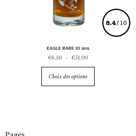
EAGLE RARE 10 ans
Plage
€
6,50
–
€
51,00
de
Ce
prix :
Choix des options
produit
€6,50
a
à
plusieurs
€51,00
variations.
Les
options
peuvent
Pages