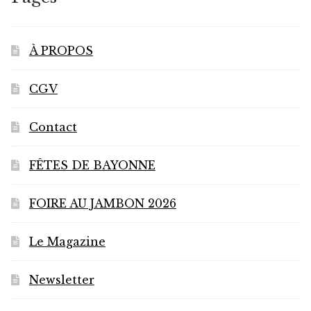
être
choisies
sur
À PROPOS
la
page
CGV
du
produit
Contact
FÊTES DE BAYONNE
FOIRE AU JAMBON 2026
Le Magazine
Newsletter