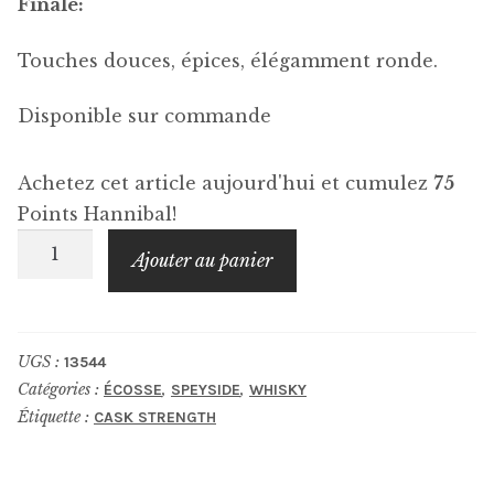
Finale:
Touches douces, épices, élégamment ronde.
Disponible sur commande
Achetez cet article aujourd'hui et cumulez
75
Points Hannibal!
quantité
Ajouter au panier
de
GLENFARCLAS
Cask
UGS :
13544
Strength
Catégories :
,
,
ÉCOSSE
SPEYSIDE
WHISKY
105
Étiquette :
CASK STRENGTH