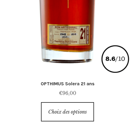
OPTHIMUS Solera 21 ans
€
96,00
Ce
Choix des options
produit
a
plusieurs