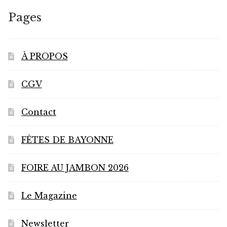
peuvent
Pages
être
choisies
sur
À PROPOS
la
page
CGV
du
produit
Contact
FÊTES DE BAYONNE
FOIRE AU JAMBON 2026
Le Magazine
Newsletter