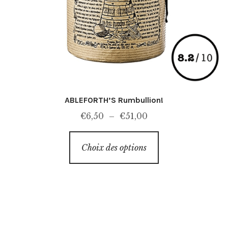
ABLEFORTH’S Rumbullion!
Plage
€
6,50
–
€
51,00
de
Ce
prix :
Choix des options
produit
€6,50
a
à
plusieurs
€51,00
variations.
Les
options