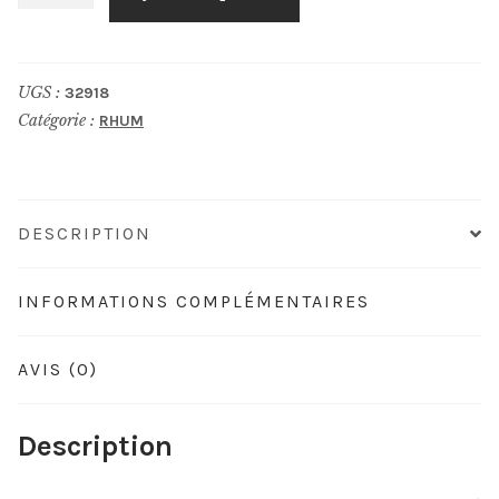
de
GHANA
Unaged
UGS :
32918
Mark
Catégorie :
RHUM
ARC
Nectar
DESCRIPTION
INFORMATIONS COMPLÉMENTAIRES
AVIS (0)
Description