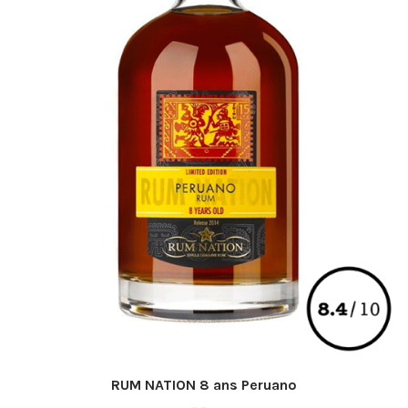
page
du
produit
RUM NATION 8 ans Peruano