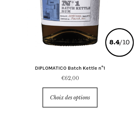
DIPLOMATICO Batch Kettle n°1
€
62,00
Ce
Choix des options
produit
a
plusieurs
variations.
Les