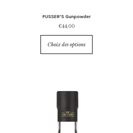
PUSSER’S Gunpowder
€
44,00
Ce
Choix des options
produit
a
plusieurs
variations.
Les
options
peuvent
être
choisies
sur
la