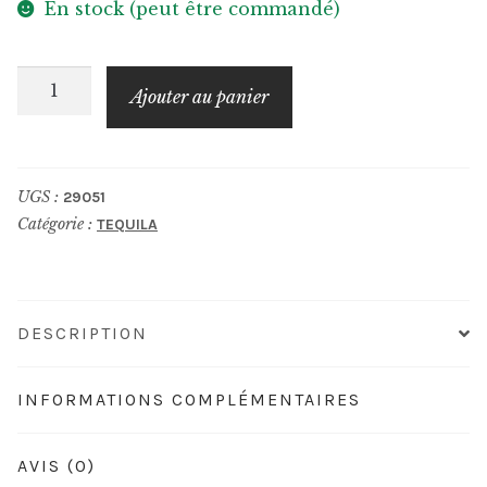
En stock (peut être commandé)
quantité
Ajouter au panier
de
FORTALEZA
Tequila
UGS :
29051
Reposado
Catégorie :
TEQUILA
DESCRIPTION
INFORMATIONS COMPLÉMENTAIRES
AVIS (0)