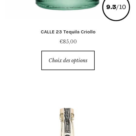
CALLE 23 Tequila Criollo
€
85,00
Ce
Choix des options
produit
a
plusieurs
variations.
Les
options
peuvent
être
choisies