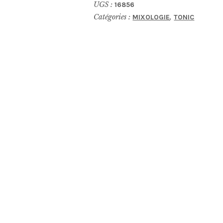
UGS :
16856
Elderflower
Catégories :
,
MIXOLOGIE
TONIC