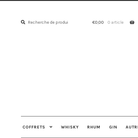
Recherche
Recherche
€
0,00
0 article
pour :
COFFRETS
WHISKY
RHUM
GIN
AUTR