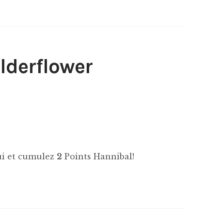
lderflower
hui et cumulez
2
Points Hannibal!