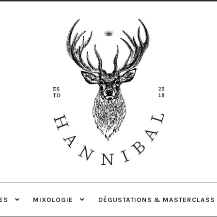
Aller
Aller
à
au
la
contenu
navigation
ES
MIXOLOGIE
DÉGUSTATIONS & MASTERCLASS