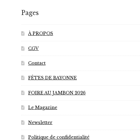
être
choisies
Pages
sur
la
page
À PROPOS
du
CGV
produit
Contact
FÊTES DE BAYONNE
FOIRE AU JAMBON 2026
Le Magazine
Newsletter
Politique de confidentialité