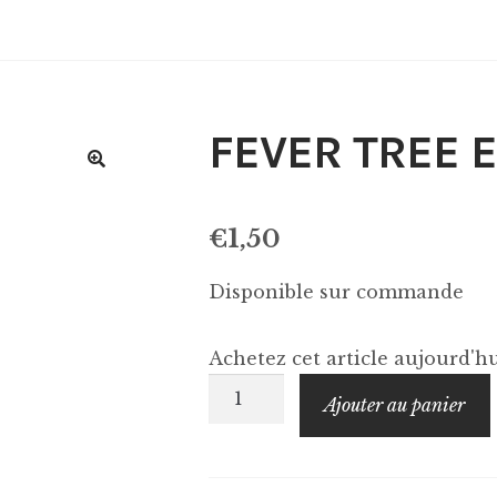
FEVER TREE E
€
1,50
Disponible sur commande
Achetez cet article aujourd'
quantité
Ajouter au panier
de
FEVER
TREE