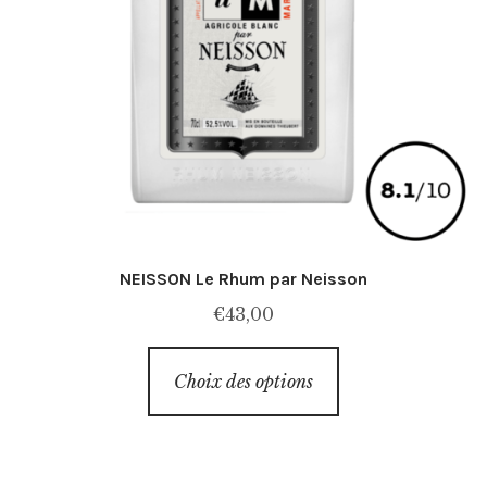
NEISSON Le Rhum par Neisson
€
43,00
Ce
Choix des options
produit
a
plusieurs
variations.