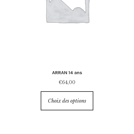
ARRAN 14 ans
€
64,00
Ce
Choix des options
produit
a
plusieurs
variations.