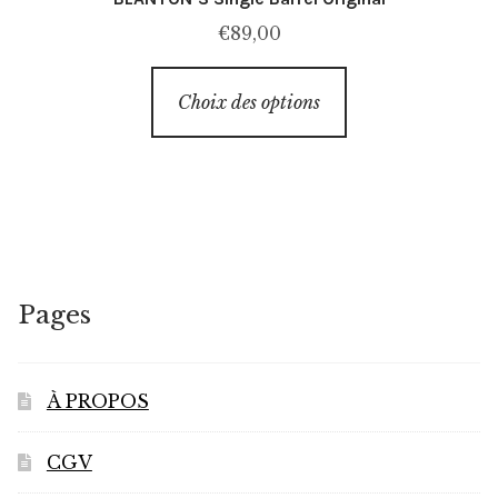
€
89,00
Ce
Choix des options
produit
a
plusieurs
variations.
Les
options
peuvent
Pages
être
choisies
sur
À PROPOS
la
page
CGV
du