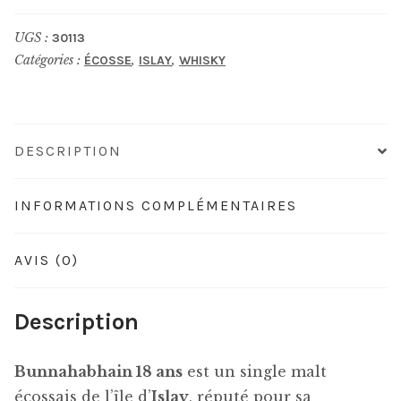
18
UGS :
30113
ans
Catégories :
,
,
ÉCOSSE
ISLAY
WHISKY
DESCRIPTION
INFORMATIONS COMPLÉMENTAIRES
AVIS (0)
Description
Bunnahabhain 18 ans
est un single malt
écossais de l’île d’
Islay
, réputé pour sa