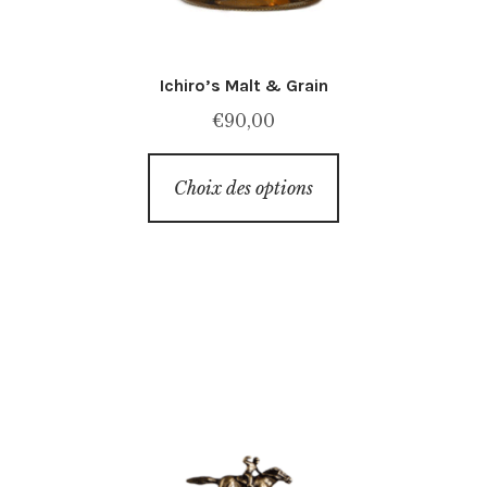
Ichiro’s Malt & Grain
€
90,00
Ce
Choix des options
produit
a
plusieurs
variations.
Les
options
peuvent
être
choisies
sur