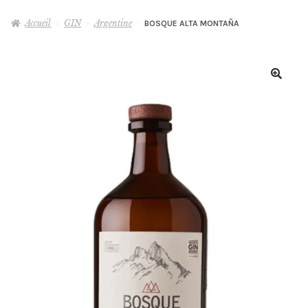
le
menu
Accueil
GIN
Argentine
BOSQUE ALTA MONTAÑA
WHISKY
enfant
RHUM
GIN
AUTRES
Ouvrir
le
menu
MIXOLOGIE
Ouvrir
enfant
le
menu
DÉGUSTATIONS & MASTERCLASS
enfant
VINS, BIÈRES & CHAMPAGNES
OLD & RARE