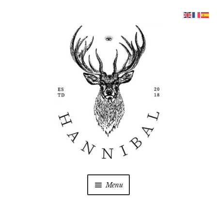
Aller
Aller
à
au
la
contenu
navigation
Menu
COFFRETS
Ouvrir