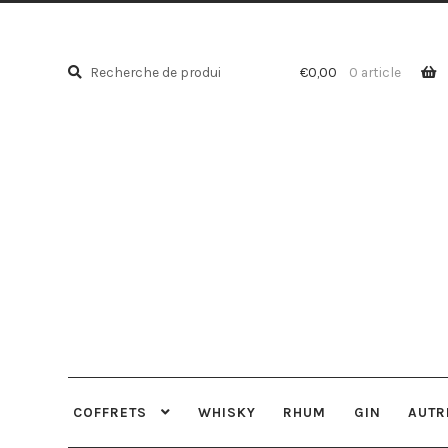
Recherche
Recherche
€
0,00
0 article
pour :
COFFRETS
WHISKY
RHUM
GIN
AUTR