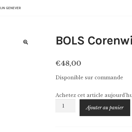
IJN GENEVER
BOLS Corenwi
€
48,00
Disponible sur commande
Achetez cet article aujourd'
quantité
Ajouter au panier
de
BOLS
Corenwijn