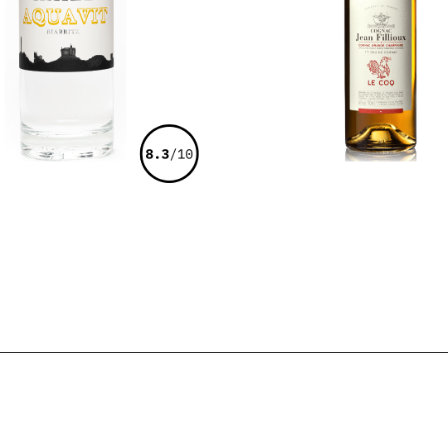
€
38,00
€
50,00