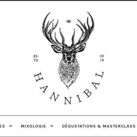
Aller
Aller
à
au
la
contenu
navigation
ES
MIXOLOGIE
DÉGUSTATIONS & MASTERCLASS