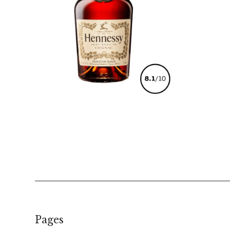
€
46,00
Pages