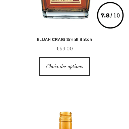
ELIJAH CRAIG Small Batch
€
59,00
Ce
Choix des options
produit
a
plusieurs
variations.
Les
options
peuvent
être