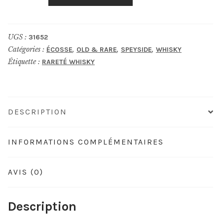
ARDMORE
12
UGS :
31652
ans
Catégories :
,
,
,
ÉCOSSE
OLD & RARE
SPEYSIDE
WHISKY
Seyton
Étiquette :
RARETÉ WHISKY
Macbeth
Act
One
Elixir
DESCRIPTION
INFORMATIONS COMPLÉMENTAIRES
AVIS (0)
Description