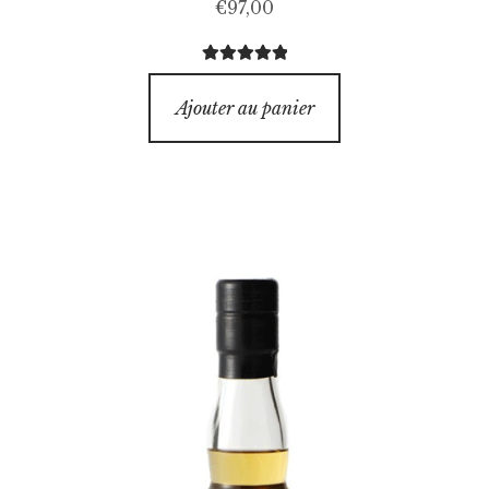
€
97,00
Note
5.00
sur
5
Ajouter au panier