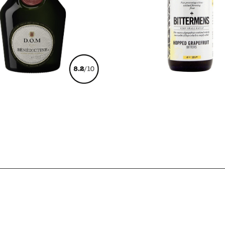
€
35,00
€
21,00