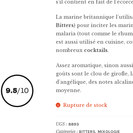
s’il contient en fait de l’écor
La marine britannique l’utili
Bitters
) pour inciter les mar
malaria (tout comme le rhum et
est aussi utilisé en cuisine, 
nombreux
cocktails
.
Assez aromatique, sinon auss
goûts sont le clou de girofle, 
d’angélique, des notes alcalin
moyenne.
Rupture de stock
UGS :
8893
Catégories :
,
BITTERS
MIXOLOGIE