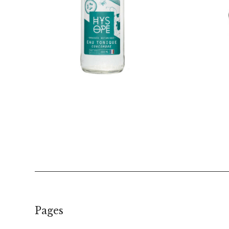
€
1,95
Pages