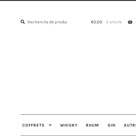
Recherche
Recherche
€
0,00
0 article
pour :
COFFRETS
WHISKY
RHUM
GIN
AUTR