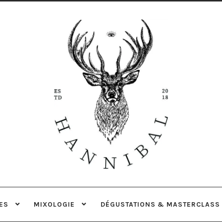
Aller
Aller
à
au
la
contenu
navigation
ES
MIXOLOGIE
DÉGUSTATIONS & MASTERCLASS