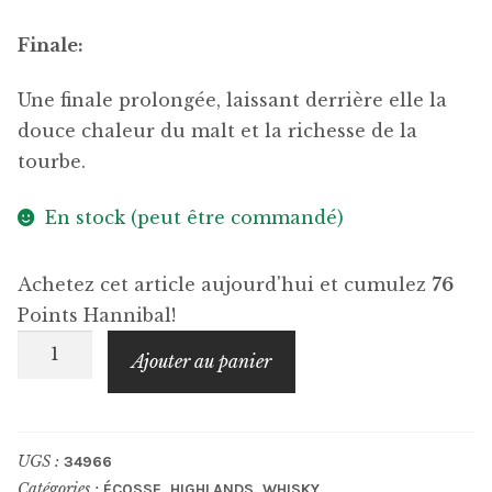
Finale:
Une finale prolongée, laissant derrière elle la
douce chaleur du malt et la richesse de la
tourbe.
En stock (peut être commandé)
Achetez cet article aujourd'hui et cumulez
76
Points Hannibal!
quantité
Ajouter au panier
de
AN
CNOC
UGS :
34966
Peatheart
Catégories :
,
,
ÉCOSSE
HIGHLANDS
WHISKY