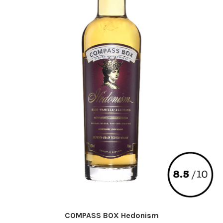
la
page
du
produit
COMPASS BOX Hedonism