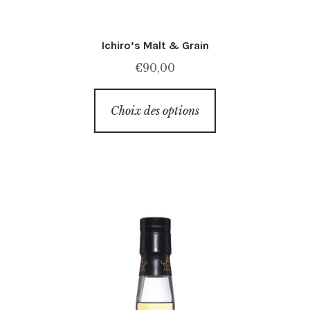
Ichiro’s Malt & Grain
€
90,00
Ce
Choix des options
produit
a
plusieurs
variations.
Les
options
peuvent
être
choisies
sur