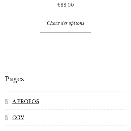
€
88,00
Ce
Choix des options
produit
a
plusieurs
variations.
Les
options
peuvent
Pages
être
choisies
sur
À PROPOS
la
page
CGV
du