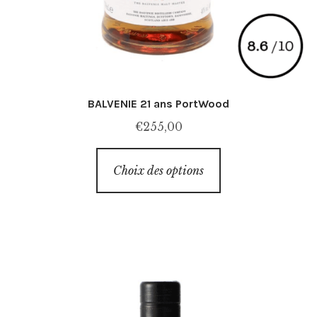
BALVENIE 21 ans PortWood
€
255,00
Ce
Choix des options
produit
a
plusieurs
variations.
Les
options
peuvent
être