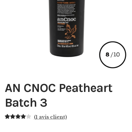
AN CNOC Peatheart
Batch 3
(
1
avis client)
Noté
1
4.00
sur 5 basé