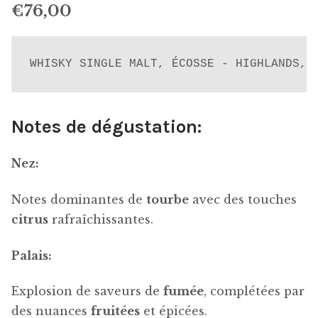
€
76,00
sur
notation
client
WHISKY SINGLE MALT, ÉCOSSE - HIGHLANDS, 
Notes de dégustation:
Nez:
Notes dominantes de
tourbe
avec des touches
citrus
rafraîchissantes.
Palais:
Explosion de saveurs de
fumée
, complétées par
des nuances
fruitées
et épicées.