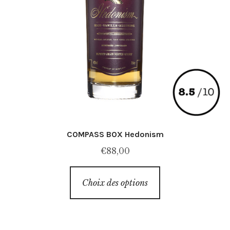
COMPASS BOX Hedonism
€
88,00
Ce
Choix des options
produit
a
plusieurs