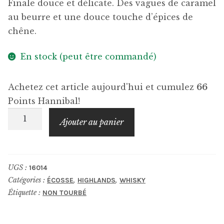
Finale douce et délicate. Des vagues de caramel
au beurre et une douce touche d’épices de
chêne.
En stock (peut être commandé)
Achetez cet article aujourd'hui et cumulez
66
Points Hannibal!
quantité
Ajouter au panier
de
AN
CNOC
UGS :
16014
2009
Catégories :
,
,
ÉCOSSE
HIGHLANDS
WHISKY
Étiquette :
NON TOURBÉ