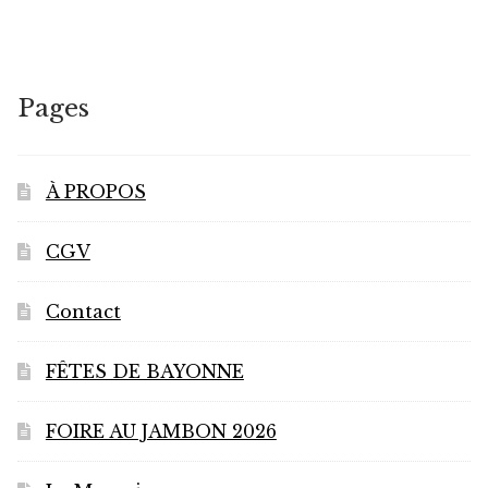
variations.
Les
options
peuvent
Pages
être
choisies
sur
À PROPOS
la
page
CGV
du
produit
Contact
FÊTES DE BAYONNE
FOIRE AU JAMBON 2026