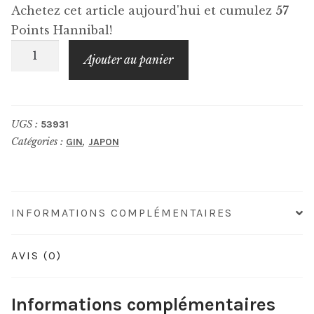
Achetez cet article aujourd'hui et cumulez
57
Points Hannibal!
quantité
Ajouter au panier
de
AKAYANE
Gin
UGS :
53931
Natsu
Catégories :
,
GIN
JAPON
INFORMATIONS COMPLÉMENTAIRES
AVIS (0)
Informations complémentaires