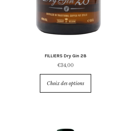
FILLIERS Dry Gin 28
€
34,00
Ce
Choix des options
produit
a
plusieurs
variations.
Les
options