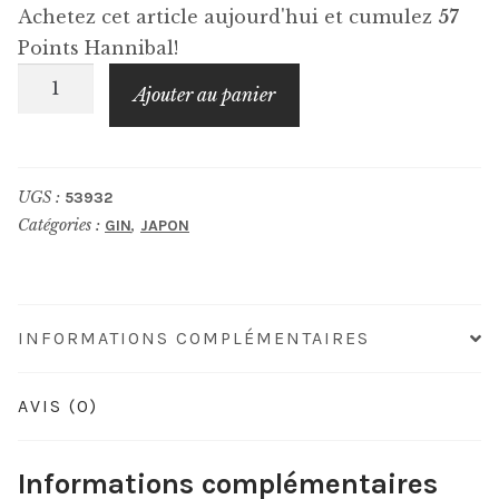
Achetez cet article aujourd'hui et cumulez
57
Points Hannibal!
quantité
Ajouter au panier
de
AKAYANE
Gin
UGS :
53932
Aki
Catégories :
,
GIN
JAPON
INFORMATIONS COMPLÉMENTAIRES
AVIS (0)
Informations complémentaires