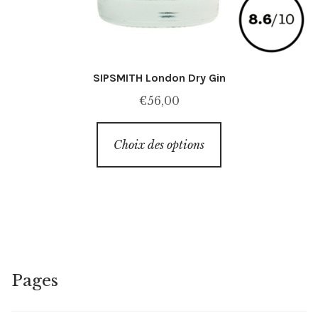
SIPSMITH London Dry Gin
€
56,00
Ce
Choix des options
produit
a
plusieurs
variations.
Les
options
peuvent
Pages
être
choisies