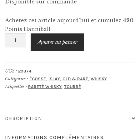
Disponible sur commande
Achetez cet article aujourd'hui et cumulez
420
Points Hannibal!
quantité
Ajouter au panier
de
2009
CAOL
UGS :
29374
ILA
Catégories :
,
,
,
ÉCOSSE
ISLAY
OLD & RARE
WHISKY
Leoville
Étiquettes :
,
RARETÉ WHISKY
TOURBÉ
DESCRIPTION
INFORMATIONS COMPLÉMENTAIRES