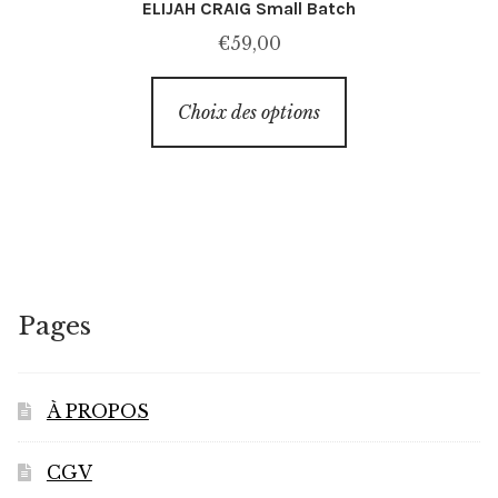
ELIJAH CRAIG Small Batch
€
59,00
Ce
Choix des options
produit
a
plusieurs
variations.
Les
options
peuvent
Pages
être
choisies
sur
À PROPOS
la
page
CGV
du