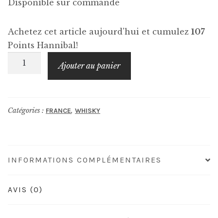
Disponible sur commande
Achetez cet article aujourd'hui et cumulez
107
Points Hannibal!
quantité
Ajouter au panier
de
BENJAMIN
KUENTZ
Catégories :
,
FRANCE
WHISKY
Un
Fût
à
Part
INFORMATIONS COMPLÉMENTAIRES
AVIS (0)