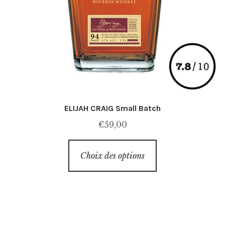
ELIJAH CRAIG Small Batch
€
59,00
Ce
Choix des options
produit
a
plusieurs
variations.
Les