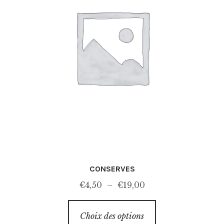
choisies
sur
la
page
du
produit
CONSERVES
Plage
€
4,50
–
€
19,00
de
Ce
prix :
Choix des options
produit