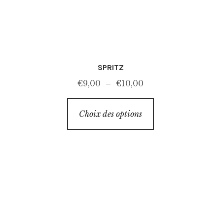
SPRITZ
Plage
€
9,00
–
€
10,00
de
Ce
prix :
Choix des options
produit
€9,00
a
à
plusieurs
€10,00
variations.
Les
options
peuvent
être