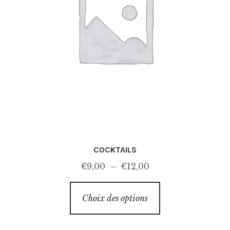
la
page
du
produit
COCKTAILS
Plage
€
9,00
–
€
12,00
de
Ce
prix :
Choix des options
produit
€9,00
a
à