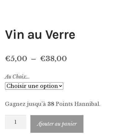
Vin au Verre
Plage
€
5,00
–
€
38,00
de
Au Choix...
prix :
€5,00
Gagnez jusqu'à
38
Points Hannibal.
à
€38,00
quantité
Ajouter au panier
de
Vin