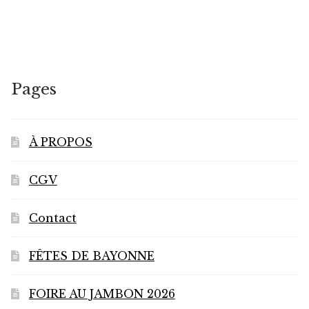
plusieurs
€12,00
variations.
Les
options
peuvent
Pages
être
choisies
sur
À PROPOS
la
page
CGV
du
produit
Contact
FÊTES DE BAYONNE
FOIRE AU JAMBON 2026