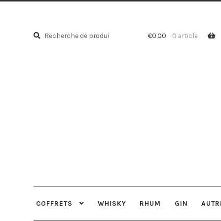
Recherche
Recherche
€
0,00
0 article
pour :
COFFRETS
WHISKY
RHUM
GIN
AUTR