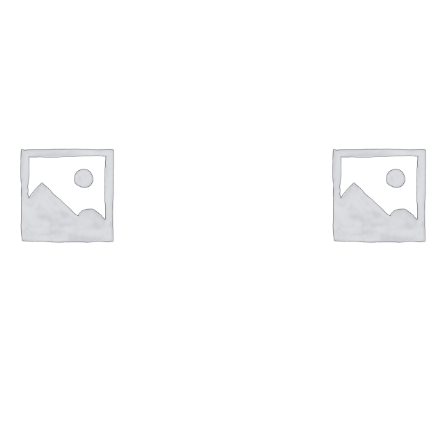
€
59,00
€
7.200,00