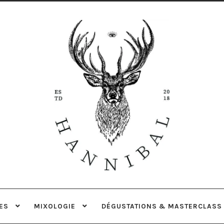
Aller
Aller
à
au
la
contenu
navigation
ES
MIXOLOGIE
DÉGUSTATIONS & MASTERCLASS