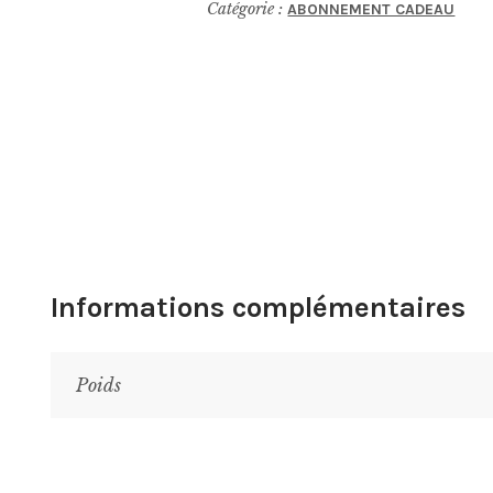
Catégorie :
ABONNEMENT CADEAU
Baron
Gaston
Legrand
1926
Informations complémentaires
Poids