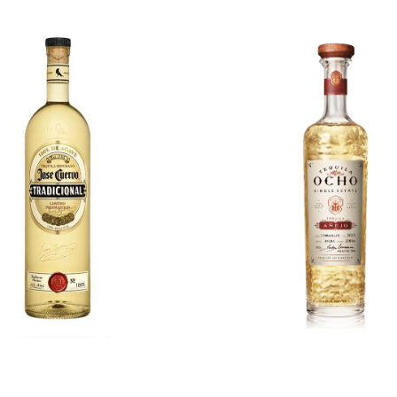
€
33,00
€
69,00