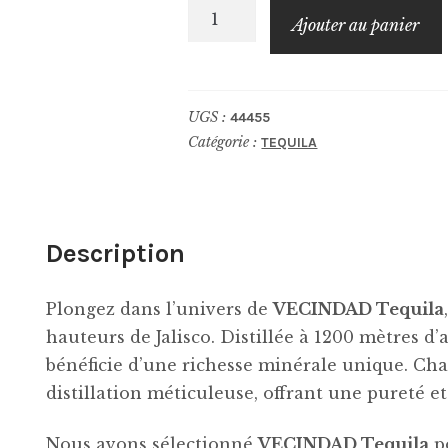
quantité
Ajouter au panier
de
VECINDAD
Tequila
UGS :
44455
Blanco
Catégorie :
TEQUILA
Description
Plongez dans l’univers de
VECINDAD Tequila
hauteurs de Jalisco. Distillée à 1200 mètres d’a
bénéficie d’une richesse minérale unique. Chaq
distillation méticuleuse, offrant une pureté e
Nous avons sélectionné
VECINDAD Tequila
p