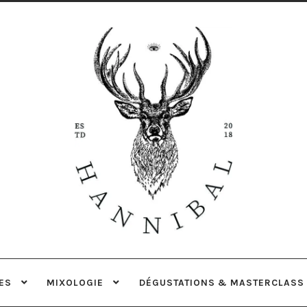
Aller
Aller
à
au
la
contenu
navigation
ES
MIXOLOGIE
DÉGUSTATIONS & MASTERCLASS