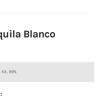
uila Blanco
 43.00%
: