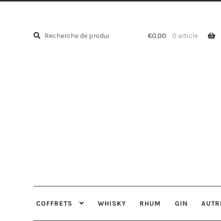
Recherche
Recherche
€
0,00
0 article
pour :
COFFRETS
WHISKY
RHUM
GIN
AUTR