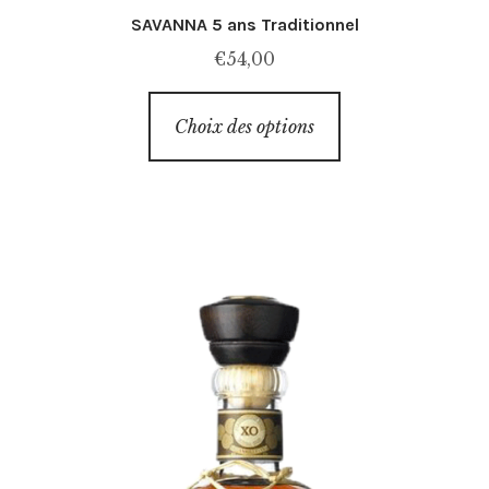
SAVANNA 5 ans Traditionnel
€
54,00
Ce
Choix des options
produit
a
plusieurs
variations.
Les
options
peuvent
être
choisies
sur
la
page