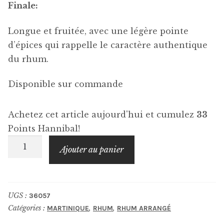
Finale:
Longue et fruitée, avec une légère pointe
d’épices qui rappelle le caractère authentique
du rhum.
Disponible sur commande
Achetez cet article aujourd'hui et cumulez
33
Points Hannibal!
quantité
Ajouter au panier
de
TI
ARRANGÉ
UGS :
36057
Mangue
Catégories :
,
,
MARTINIQUE
RHUM
RHUM ARRANGÉ
Passion