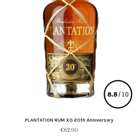
du
produit
PLANTATION RUM XO 20th Anniversary
€
62,00