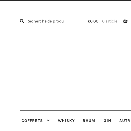
Recherche
Recherche
€
0,00
0 article
pour :
COFFRETS
WHISKY
RHUM
GIN
AUTR