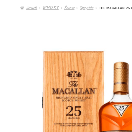
Accueil
WHISKY
Écosse
Speyside
THE MACALLAN 25 