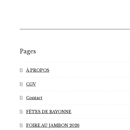
plusieurs
variations.
Les
options
peuvent
être
choisies
Pages
sur
la
page
À PROPOS
du
CGV
produit
Contact
FÊTES DE BAYONNE
FOIRE AU JAMBON 2026