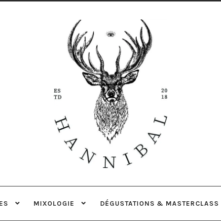
Aller
Aller
à
au
la
contenu
navigation
ES
MIXOLOGIE
DÉGUSTATIONS & MASTERCLASS