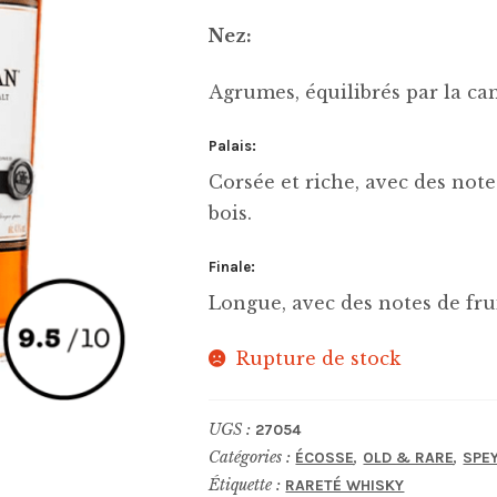
Nez:
Agrumes, équilibrés par la can
Palais:
Corsée et riche, avec des not
bois.
Finale:
Longue, avec des notes de frui
Rupture de stock
UGS :
27054
Catégories :
,
,
ÉCOSSE
OLD & RARE
SPE
Étiquette :
RARETÉ WHISKY