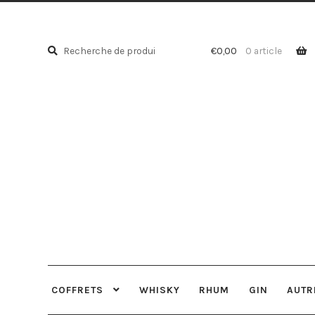
Recherche
Recherche
€
0,00
0 article
pour :
COFFRETS
WHISKY
RHUM
GIN
AUTR