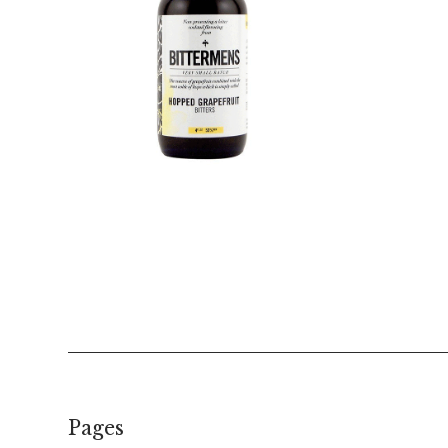
€
21,00
Pages