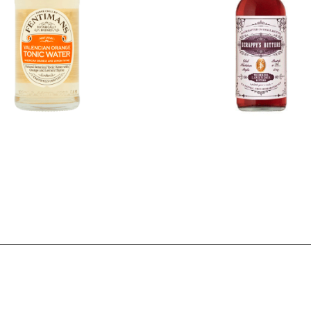
€
1,50
€
34,00