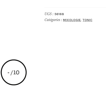
THE
LONDON
UGS :
56168
ESSENCE
Catégories :
,
MIXOLOGIE
TONIC
COMPANY
Indian
Tonic
Water