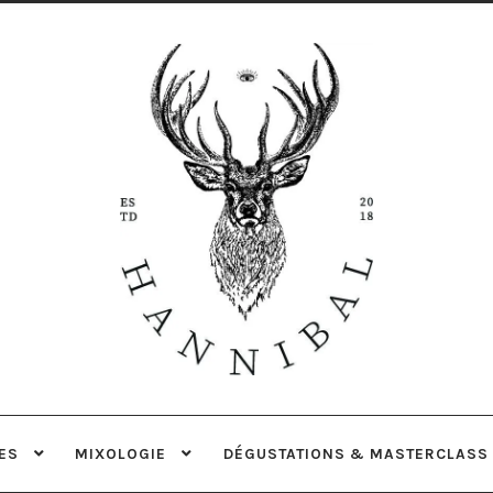
Aller
Aller
à
au
la
contenu
navigation
ES
MIXOLOGIE
DÉGUSTATIONS & MASTERCLASS