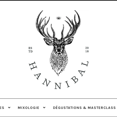
Aller
Aller
à
au
la
contenu
navigation
ES
MIXOLOGIE
DÉGUSTATIONS & MASTERCLASS