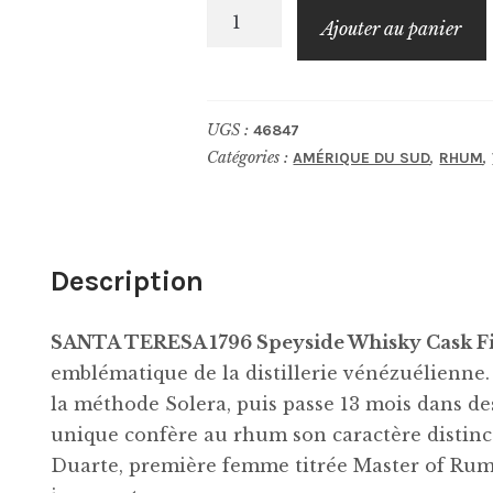
quantité
Ajouter au panier
de
SANTA
TERESA
UGS :
46847
1796
Catégories :
,
,
AMÉRIQUE DU SUD
RHUM
Speyside
Whisky
Cask
Finish
Description
SANTA TERESA 1796 Speyside Whisky Cask F
emblématique de la distillerie vénézuélienne. I
la méthode Solera, puis passe 13 mois dans de
unique confère au rhum son caractère distinct
Duarte, première femme titrée Master of Rum 