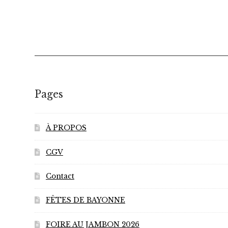
a
plusieurs
variations.
Les
options
peuvent
être
choisies
Pages
sur
la
page
À PROPOS
du
CGV
produit
Contact
FÊTES DE BAYONNE
FOIRE AU JAMBON 2026