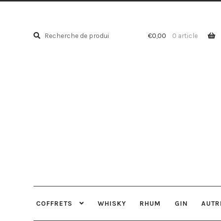
Recherche
Recherche
€
0,00
0 article
pour :
COFFRETS
WHISKY
RHUM
GIN
AUTR