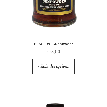
PUSSER’S Gunpowder
€
44,00
Ce
Choix des options
produit
a
plusieurs
variations.
Les
options