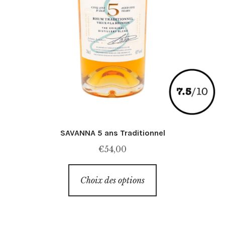
SAVANNA 5 ans Traditionnel
€
54,00
Ce
Choix des options
produit
a
plusieurs