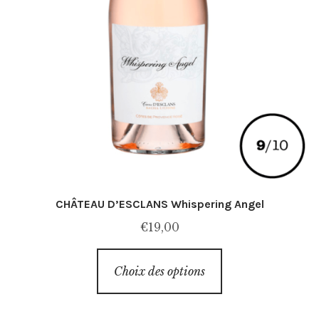
CHÂTEAU D’ESCLANS Whispering Angel
€
19,00
Ce
Choix des options
produit
a
plusieurs