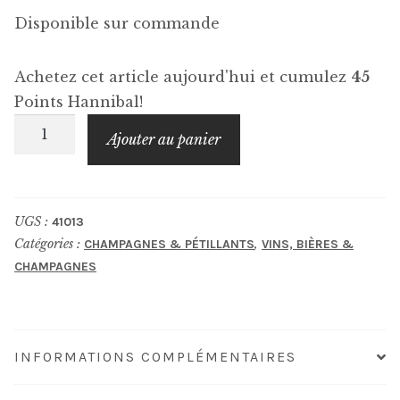
Disponible sur commande
Achetez cet article aujourd'hui et cumulez
45
Points Hannibal!
quantité
Ajouter au panier
de
PHILIPPONNAT
Royale
UGS :
41013
Reserve
Catégories :
,
CHAMPAGNES & PÉTILLANTS
VINS, BIÈRES &
Brut
CHAMPAGNES
INFORMATIONS COMPLÉMENTAIRES