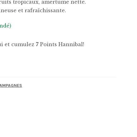
ruits tropicaux, amertume nette.
neuse et rafraîchissante.
ndé)
hui et cumulez
7
Points Hannibal!
CHAMPAGNES