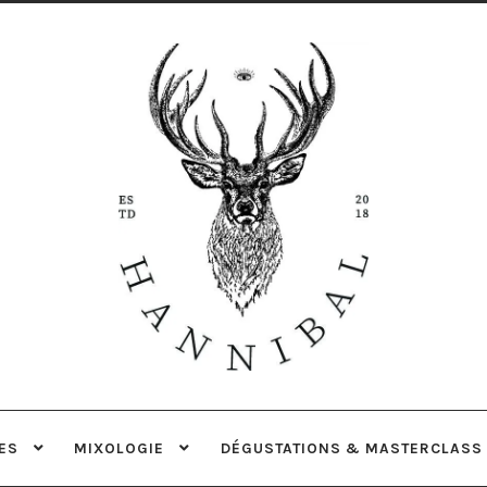
Aller
Aller
à
au
la
contenu
navigation
ES
MIXOLOGIE
DÉGUSTATIONS & MASTERCLASS