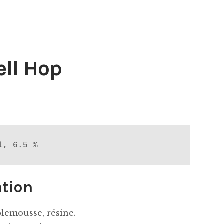
ll Hop
l, 6.5 %
ation
lemousse, résine.