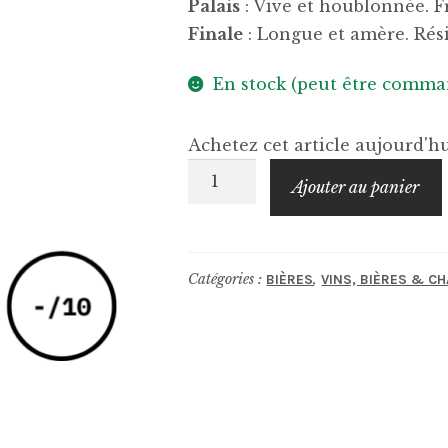
Palais
: Vive et houblonnée. F
Finale
: Longue et amère. Rési
En stock (peut être comma
Achetez cet article aujourd'
quantité
Ajouter au panier
de
NAPARBIER
Hell
Catégories :
,
BIÈRES
VINS, BIÈRES & 
Hop