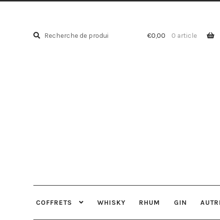
Recherche
Recherche
€
0,00
0 article
pour :
COFFRETS
WHISKY
RHUM
GIN
AUTR