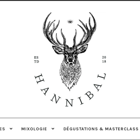
Aller
Aller
à
au
la
contenu
navigation
ES
MIXOLOGIE
DÉGUSTATIONS & MASTERCLASS