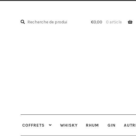
Recherche
Recherche
€
0,00
0 article
pour :
COFFRETS
WHISKY
RHUM
GIN
AUTR