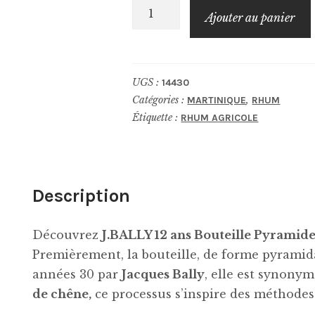
quantité
Ajouter au panier
de
J.BALLY
12
UGS :
14430
ans
Catégories :
,
MARTINIQUE
RHUM
Bouteille
Étiquette :
RHUM AGRICOLE
Pyramide
Description
Découvrez
J.BALLY 12 ans Bouteille Pyramid
Premièrement, la bouteille, de forme pyramid
années 30 par
Jacques Bally
, elle est synonym
de chêne,
ce processus s’inspire des méthodes