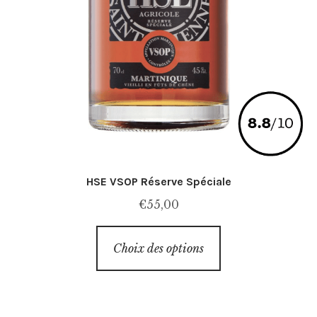
HSE VSOP Réserve Spéciale
€
55,00
Ce
Choix des options
produit
a
plusieurs
variations.