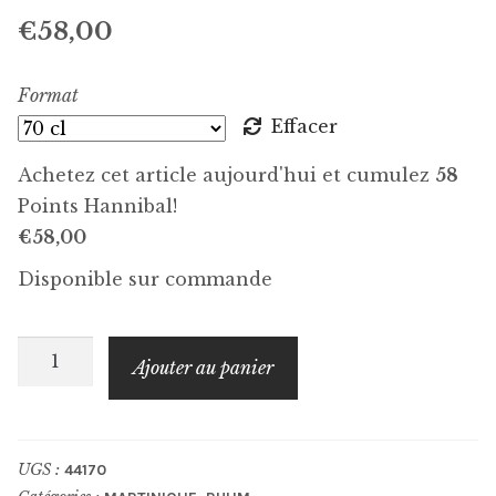
€
58,00
Format
Effacer
Achetez cet article aujourd'hui et cumulez
58
Points Hannibal!
€
58,00
Disponible sur commande
quantité
Ajouter au panier
de
HÉRITIERS
MADKAUD
UGS :
44170
Cuvée