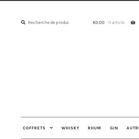
Recherche
Recherche
€
0,00
0 article
pour :
COFFRETS
WHISKY
RHUM
GIN
AUTR