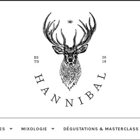
Aller
Aller
à
au
la
contenu
navigation
ES
MIXOLOGIE
DÉGUSTATIONS & MASTERCLASS