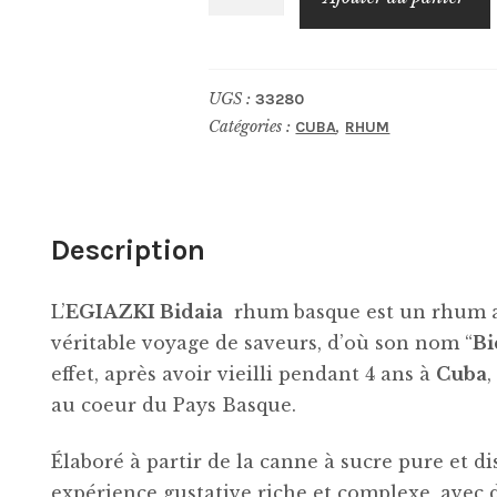
de
EGIAZKI
Bidaia
UGS :
33280
Catégories :
,
CUBA
RHUM
Description
L’
EGIAZKI Bidaia
rhum basque est un rhum ar
véritable voyage de saveurs, d’où son nom “
Bi
effet, après avoir vieilli pendant 4 ans à
Cuba
,
au coeur du Pays Basque.
Élaboré à partir de la canne à sucre pure et dist
expérience gustative riche et complexe, avec d