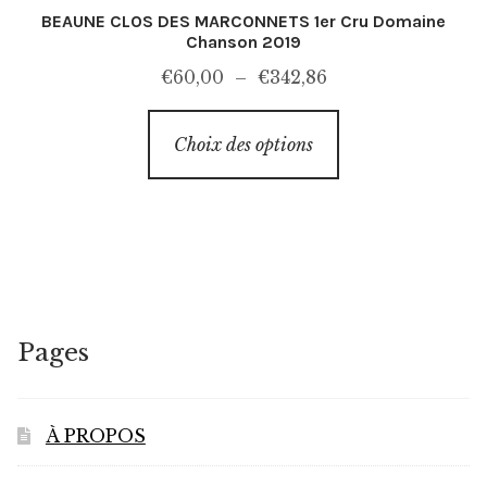
BEAUNE CLOS DES MARCONNETS 1er Cru Domaine
Chanson 2019
Plage
€
60,00
–
€
342,86
de
Ce
prix :
Choix des options
produit
€60,00
a
à
plusieurs
€342,86
variations.
Les
options
peuvent
Pages
être
choisies
sur
À PROPOS
la