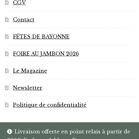
page
CGV
du
produit
Contact
FÊTES DE BAYONNE
FOIRE AU JAMBON 2026
Le Magazine
Newsletter
Politique de confidentialité
Livraison offerte en point relais à partir de