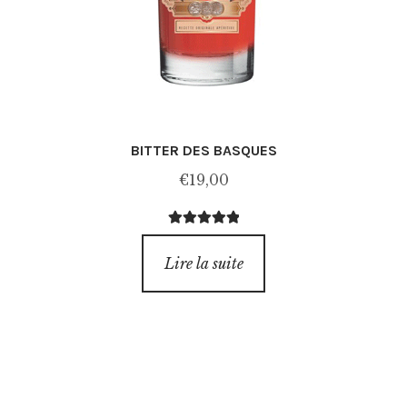
BITTER DES BASQUES
€
19,00
Note
5.00
sur
5
Lire la suite