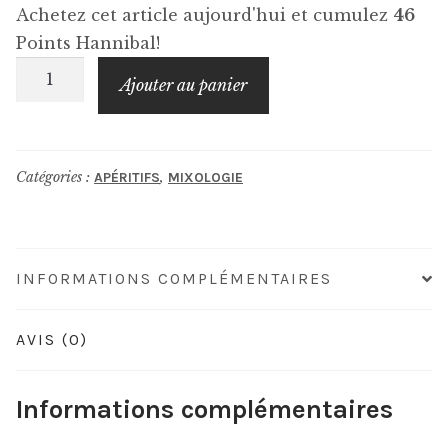
Achetez cet article aujourd'hui et cumulez
46
Points Hannibal!
quantité
Ajouter au panier
de
DOLADIRA
Apéritif
Catégories :
,
APÉRITIFS
MIXOLOGIE
INFORMATIONS COMPLÉMENTAIRES
AVIS (0)
Informations complémentaires