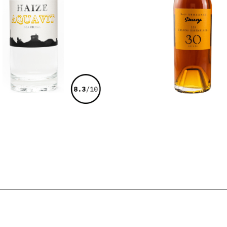
€
38,00
€
101,00