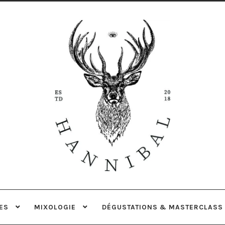
Aller
Aller
à
au
la
contenu
navigation
ES
MIXOLOGIE
DÉGUSTATIONS & MASTERCLASS