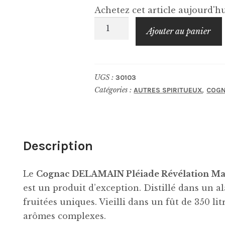
Achetez cet article aujourd'
quantité
Ajouter au panier
de
DELAMAIN
Pléiade
UGS :
30103
Révélation
Catégories :
,
AUTRES SPIRITUEUX
COG
Malaville
Grande
Champagne
Description
Le
Cognac DELAMAIN Pléiade Révélation Mal
est un produit d’exception. Distillé dans un a
fruitées uniques. Vieilli dans un fût de 350 li
arômes complexes.