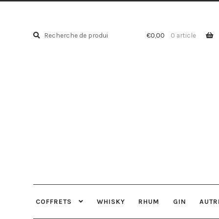
Recherche
Recherche
€
0,00
0 article
pour :
COFFRETS
WHISKY
RHUM
GIN
AUTR