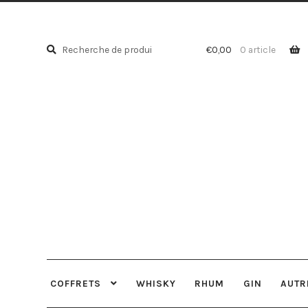
Recherche
Recherche
€
0,00
0 article
pour :
COFFRETS
WHISKY
RHUM
GIN
AUTR