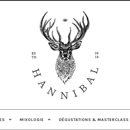
Aller
Aller
à
au
la
contenu
navigation
ES
MIXOLOGIE
DÉGUSTATIONS & MASTERCLASS