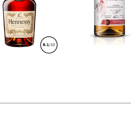
€
46,00
€
49,00