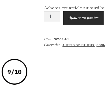
Achetez cet article aujourd'
quantité
Ajouter au panier
de
DELAMAIN
Carafe
UGS :
30103-1-1
XXO
Catégories :
,
AUTRES SPIRITUEUX
COG