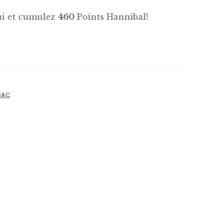
hui et cumulez
460
Points Hannibal!
NAC