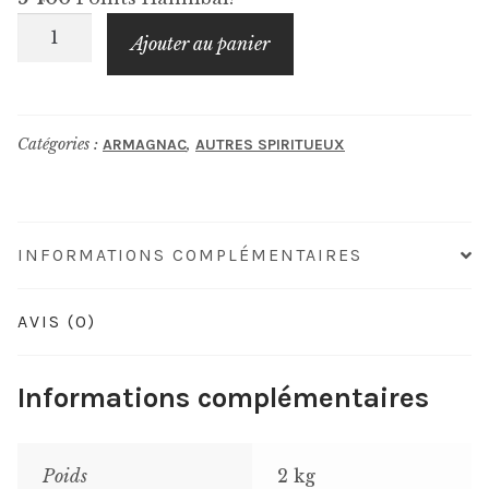
quantité
Ajouter au panier
de
DARTIGALONGUE
Millésime
Catégories :
,
ARMAGNAC
AUTRES SPIRITUEUX
Paradis
1924
INFORMATIONS COMPLÉMENTAIRES
AVIS (0)
Informations complémentaires
Poids
2 kg