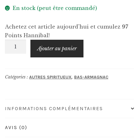
En stock (peut être commandé)
Achetez cet article aujourd'hui et cumulez
97
Points Hannibal!
quantité
Ajouter au panier
de
DARTIGALONGUE
20
Catégories :
,
AUTRES SPIRITUEUX
BAS-ARMAGNAC
Ans
Carafe
YOGI
INFORMATIONS COMPLÉMENTAIRES
AVIS (0)