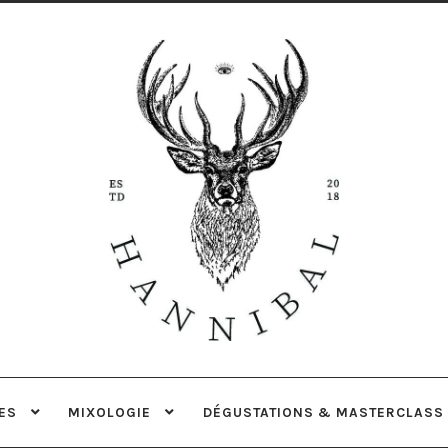
Aller
Aller
à
au
la
contenu
navigation
ES
MIXOLOGIE
DÉGUSTATIONS & MASTERCLASS