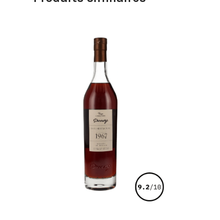
€
345,00