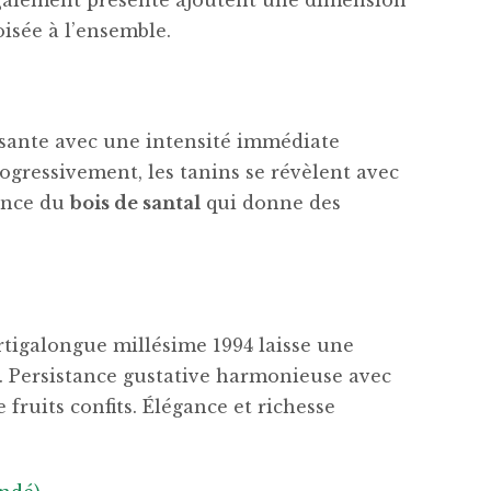
alement présente ajoutent une dimension
isée à l’ensemble.
issante avec une intensité immédiate
rogressivement, les tanins se révèlent avec
sence du
bois de santal
qui donne des
igalongue millésime 1994 laisse une
 Persistance gustative harmonieuse avec
e fruits confits. Élégance et richesse