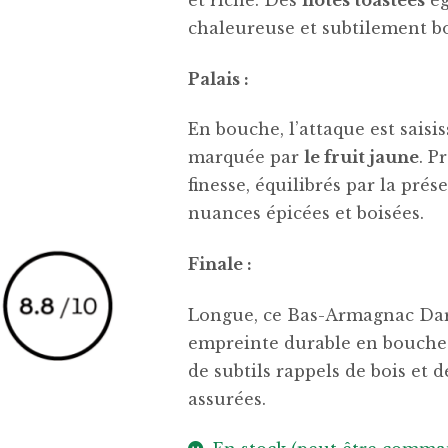
et riche. Des
notes toastées
ég
chaleureuse et subtilement bo
Palais :
En bouche, l’attaque est sais
marquée par
le fruit jaune
. P
finesse, équilibrés par la pré
nuances épicées et boisées.
Finale :
Longue, ce Bas-Armagnac Dart
empreinte durable en bouche.
de subtils rappels de bois et d
assurées.