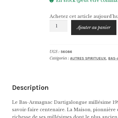
En stock (peut être comma
Achetez cet article aujourd'
quantité
Ajouter au panier
de
DARTIGALONGUE
1994
UGS :
56086
Catégories :
,
AUTRES SPIRITUEUX
BAS
Description
Le Bas-Armagnac Dartigalongue millésime 1994 
savoir-faire centenaire. La Maison, pionnière d
richesse de ses millésimes dont le plus ancien