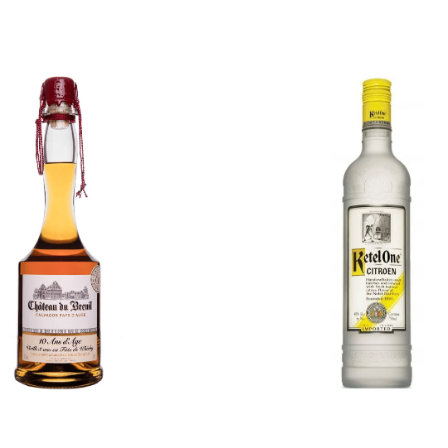
€
69,00
€
34,00