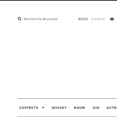
Recherche
Recherche
€
0,00
0 article
pour :
COFFRETS
WHISKY
RHUM
GIN
AUTR