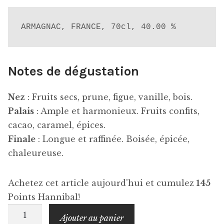
ARMAGNAC, FRANCE, 70cl, 40.00 %
Notes de dégustation
Nez
: Fruits secs, prune, figue, vanille, bois.
Palais
: Ample et harmonieux. Fruits confits,
cacao, caramel, épices.
Finale
: Longue et raffinée. Boisée, épicée,
chaleureuse.
Achetez cet article aujourd'hui et cumulez
145
Points Hannibal!
quantité
Ajouter au panier