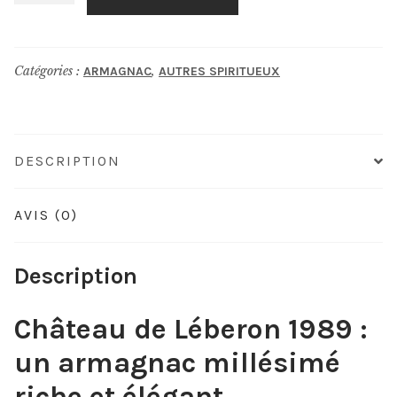
de
CHÂTEAU
DE
Catégories :
,
ARMAGNAC
AUTRES SPIRITUEUX
LÉBERON
1989
DESCRIPTION
AVIS (0)
Description
Château de Léberon 1989 :
un armagnac millésimé
riche et élégant