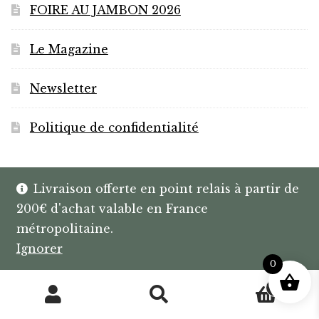
FOIRE AU JAMBON 2026
Le Magazine
Newsletter
Politique de confidentialité
Livraison offerte en point relais à partir de
200€ d'achat valable en France
© HANNIBAL | CAVISTE À BAYONNE |
métropolitaine.
SPIRITUEUX & BOX SUR MESURE
Ignorer
0
0
Recherche
Recherche