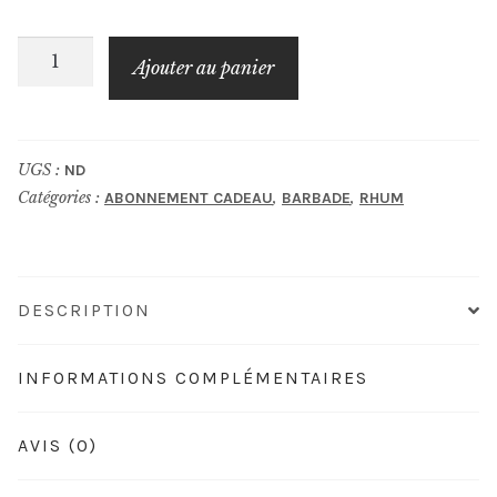
quantité
Ajouter au panier
de
BUMBU
XO
UGS :
ND
Catégories :
,
,
ABONNEMENT CADEAU
BARBADE
RHUM
DESCRIPTION
INFORMATIONS COMPLÉMENTAIRES
AVIS (0)