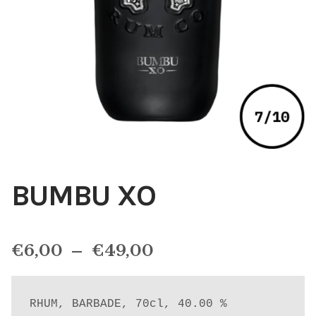
BUMBU XO
Plage
€
6,00
–
€
49,00
de
prix :
RHUM, BARBADE, 70cl, 40.00 %