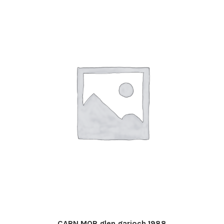
CARN MOR glen garioch 1988