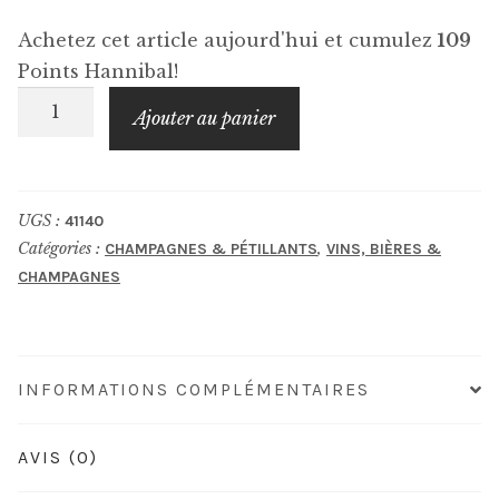
Achetez cet article aujourd'hui et cumulez
109
Points Hannibal!
quantité
Ajouter au panier
de
BOLLINGER
PN
UGS :
41140
AYC
Catégories :
,
CHAMPAGNES & PÉTILLANTS
VINS, BIÈRES &
18
CHAMPAGNES
INFORMATIONS COMPLÉMENTAIRES
AVIS (0)