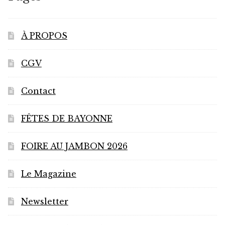
être
choisies
sur
À PROPOS
la
page
CGV
du
produit
Contact
FÊTES DE BAYONNE
FOIRE AU JAMBON 2026
Le Magazine
Newsletter