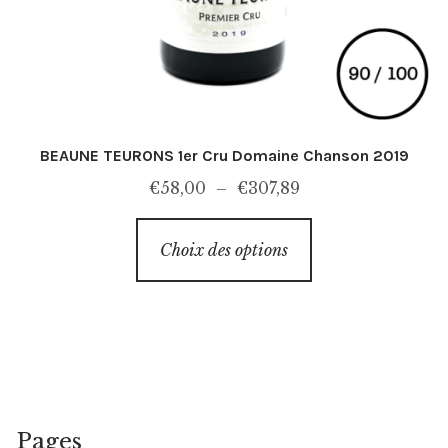
BEAUNE TEURONS 1er Cru Domaine Chanson 2019
Plage
€
58,00
–
€
307,89
de
Ce
prix :
Choix des options
produit
€58,00
a
à
plusieurs
€307,89
variations.
Les
options
peuvent
Pages