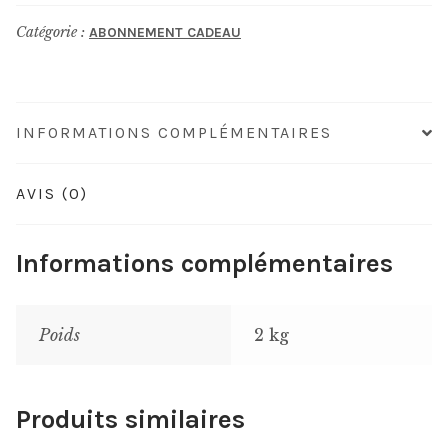
Armagnac
Catégorie :
ABONNEMENT CADEAU
Baron
Gaston
Legrand
1960
INFORMATIONS COMPLÉMENTAIRES
AVIS (0)
Informations complémentaires
Poids
2 kg
Produits similaires