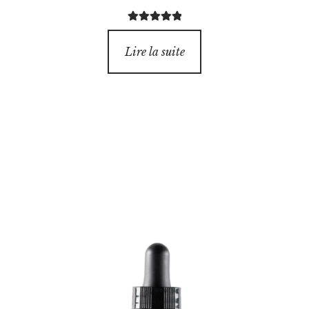
Note
5.00
sur
5
Lire la suite