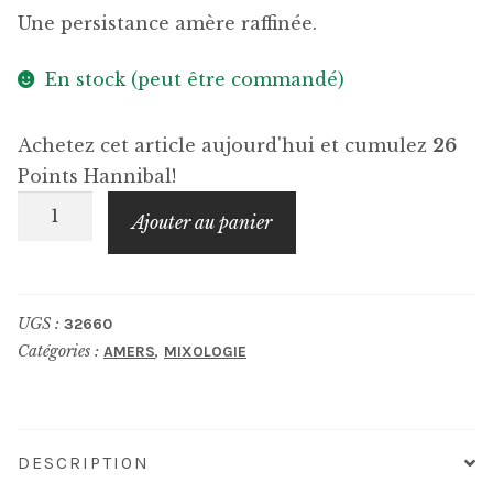
Une persistance amère raffinée.
En stock (peut être commandé)
Achetez cet article aujourd'hui et cumulez
26
Points Hannibal!
quantité
Ajouter au panier
de
BACCAE
PARIS
UGS :
32660
Amer
Catégories :
,
AMERS
MIXOLOGIE
n°02
DESCRIPTION