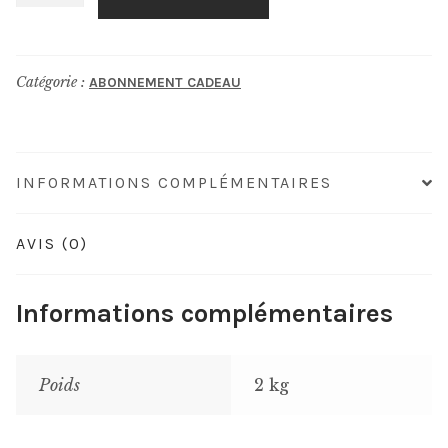
de
Armagnac
Tenareze
Catégorie :
ABONNEMENT CADEAU
Baron
Gaston
Legrand
1992
INFORMATIONS COMPLÉMENTAIRES
AVIS (0)
Informations complémentaires
Poids
2 kg