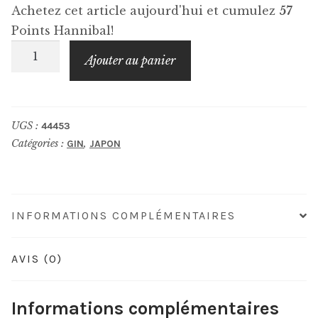
Achetez cet article aujourd'hui et cumulez
57
Points Hannibal!
quantité
Ajouter au panier
de
AKAYANE
Gin
UGS :
44453
Haru
Catégories :
,
GIN
JAPON
INFORMATIONS COMPLÉMENTAIRES
AVIS (0)
Informations complémentaires