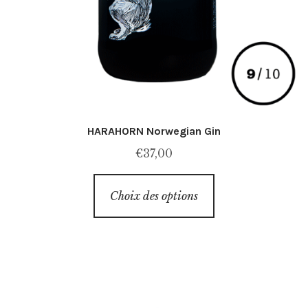
HARAHORN Norwegian Gin
€
37,00
Ce
Choix des options
produit
a
plusieurs
variations.
Les
options