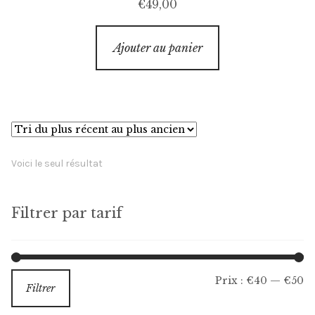
€
49,00
Ajouter au panier
Voici le seul résultat
Filtrer par tarif
Pr
Pr
Prix :
€40
—
€50
Filtrer
m
m