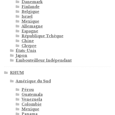
Danemark
Finlande
Belgique
Israel
Mexique
Allemagne
Espagne
République Tchèque
Chine
Chypre
États-Unis
Japon
Embouteilleur Indépendant
RHUM
Amérique du Sud
Pérou
Guatemala
Venezuela
Colombie
Mexique
Panama