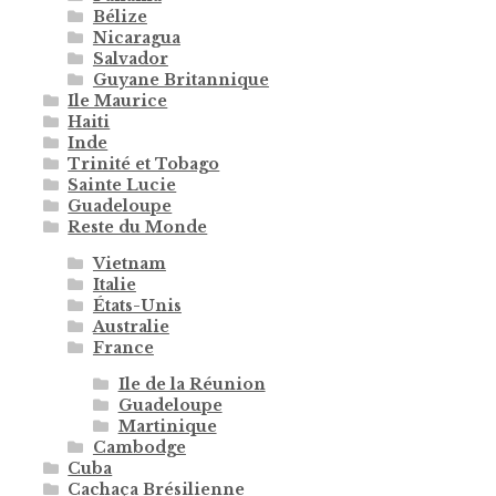
Bélize
Nicaragua
Salvador
Guyane Britannique
Ile Maurice
Haiti
Inde
Trinité et Tobago
Sainte Lucie
Guadeloupe
Reste du Monde
Vietnam
Italie
États-Unis
Australie
France
Ile de la Réunion
Guadeloupe
Martinique
Cambodge
Cuba
Cachaça Brésilienne