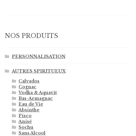
NOS PRODUITS
PERSONNALISATION
AUTRES SPIRITUEUX
Calvados
Cognac
Vodka & Aquavit
Bas-Armagnac
Eau de Vie
Absinthe
Pisco
Anisé
Sochu
Sans Alcool