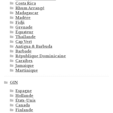
Costa Rica
Rhum Arrangé
Madagascar
Madère
Fidji
Grenade
Équateur
Thaïlande
Cap Vert
Antigua & Barbuda
Barbade
République Dominicaine
Caraibes
Jamaique
Martinique
GIN
Espagne
Hollande
États-Unis
Canada
Finlande