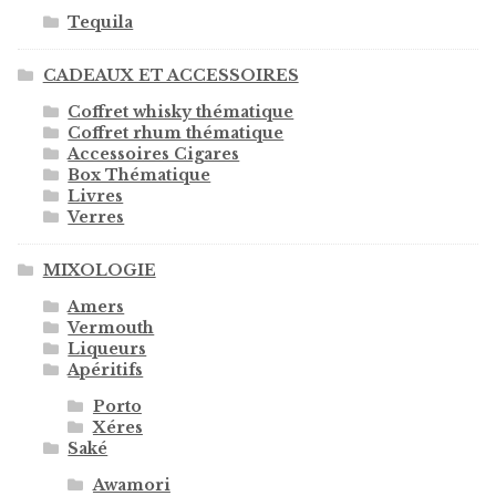
Tequila
CADEAUX ET ACCESSOIRES
Coffret whisky thématique
Coffret rhum thématique
Accessoires Cigares
Box Thématique
Livres
Verres
MIXOLOGIE
Amers
Vermouth
Liqueurs
Apéritifs
Porto
Xéres
Saké
Awamori