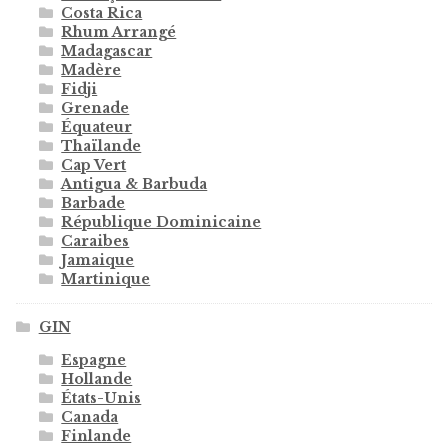
Costa Rica
Rhum Arrangé
Madagascar
Madère
Fidji
Grenade
Équateur
Thaïlande
Cap Vert
Antigua & Barbuda
Barbade
République Dominicaine
Caraibes
Jamaique
Martinique
GIN
Espagne
Hollande
États-Unis
Canada
Finlande