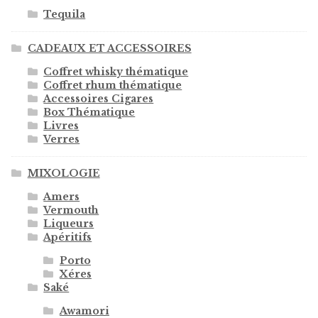
Tequila
CADEAUX ET ACCESSOIRES
Coffret whisky thématique
Coffret rhum thématique
Accessoires Cigares
Box Thématique
Livres
Verres
MIXOLOGIE
Amers
Vermouth
Liqueurs
Apéritifs
Porto
Xéres
Saké
Awamori