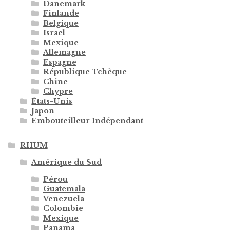
Danemark
Finlande
Belgique
Israel
Mexique
Allemagne
Espagne
République Tchèque
Chine
Chypre
États-Unis
Japon
Embouteilleur Indépendant
RHUM
Amérique du Sud
Pérou
Guatemala
Venezuela
Colombie
Mexique
Panama