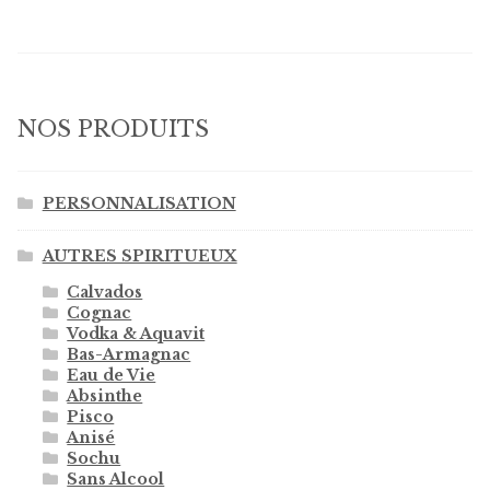
NOS PRODUITS
PERSONNALISATION
AUTRES SPIRITUEUX
Calvados
Cognac
Vodka & Aquavit
Bas-Armagnac
Eau de Vie
Absinthe
Pisco
Anisé
Sochu
Sans Alcool