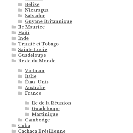
Bélize
Nicaragua
Salvador
Guyane Britannique
Ile Maurice
Haiti
Inde
Trinité et Tobago
Sainte Lucie
Guadeloupe
Reste du Monde
Vietnam
Italie
États-Unis
Australie
France
Ile de la Réunion
Guadeloupe
Martinique
Cambodge
Cuba
Cachaça Brésilienne