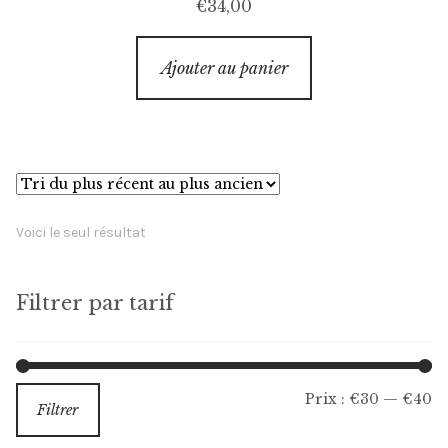
€
34,00
Ajouter au panier
Voici le seul résultat
Filtrer par tarif
Pr
Pr
Prix :
€30
—
€40
Filtrer
m
m