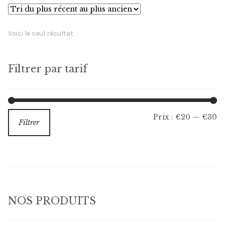
Les
options
Voici le seul résultat
peuvent
être
choisies
Filtrer par tarif
sur
la
page
Pr
Pr
Prix :
€20
—
€30
Filtrer
du
m
m
produit
NOS PRODUITS