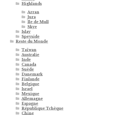
Highlands
Arran
Jura
Ile de Mull
Skye
Islay
Speyside
Reste du Monde
Taïwan
Australie
Inde
Canada
Suède
Danemark
Finlande
Belgique
Israel
Mexique
Allemagne
Espagne
République Tchèque
Chine