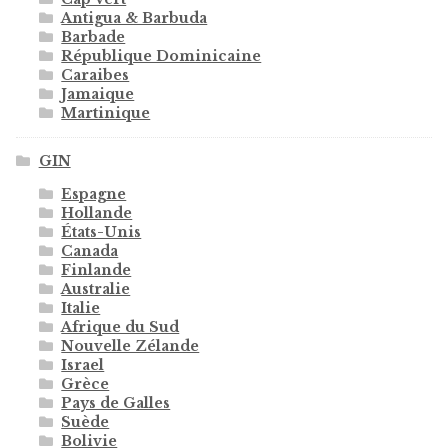
Antigua & Barbuda
Barbade
République Dominicaine
Caraibes
Jamaique
Martinique
GIN
Espagne
Hollande
États-Unis
Canada
Finlande
Australie
Italie
Afrique du Sud
Nouvelle Zélande
Israel
Grèce
Pays de Galles
Suède
Bolivie