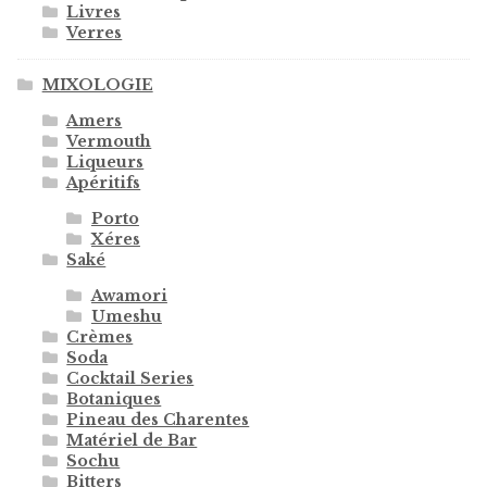
Livres
Verres
MIXOLOGIE
Amers
Vermouth
Liqueurs
Apéritifs
Porto
Xéres
Saké
Awamori
Umeshu
Crèmes
Soda
Cocktail Series
Botaniques
Pineau des Charentes
Matériel de Bar
Sochu
Bitters