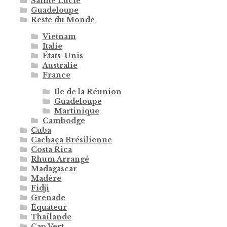
Sainte Lucie
Guadeloupe
Reste du Monde
Vietnam
Italie
États-Unis
Australie
France
Ile de la Réunion
Guadeloupe
Martinique
Cambodge
Cuba
Cachaça Brésilienne
Costa Rica
Rhum Arrangé
Madagascar
Madère
Fidji
Grenade
Équateur
Thaïlande
Cap Vert