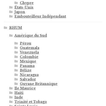
Chypre
États-Unis
Japon
Embouteilleur Indépendant
RHUM
Amérique du Sud
Pérou
Guatemala
Venezuela
Colombie
Mexique
Panama
Bélize
Nicaragua
Salvador
Guyane Britannique
Ile Maurice
Haiti
Inde
Trinité et Tobago