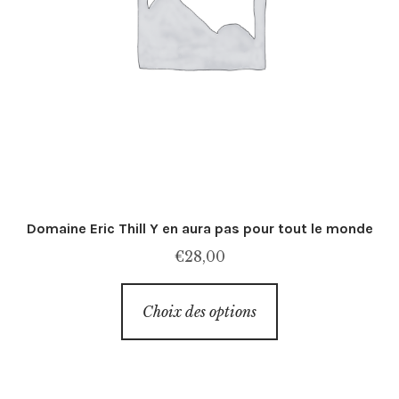
Domaine Eric Thill Y en aura pas pour tout le monde
€
28,00
Ce
Choix des options
produit
a
plusieurs
variations.